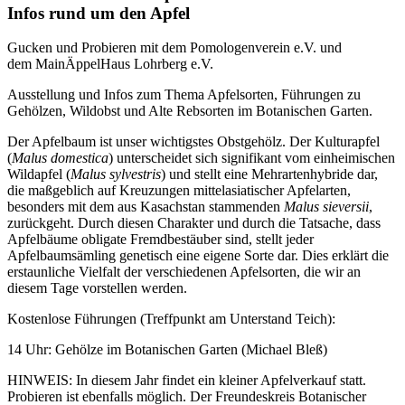
Infos rund um den Apfel
Gucken und Probieren mit dem Pomologenverein e.V. und
dem MainÄppelHaus Lohrberg e.V.
Ausstellung und Infos zum Thema Apfelsorten, Führungen zu
Gehölzen, Wildobst und Alte Rebsorten im Botanischen Garten.
Der Apfelbaum ist unser wichtigstes Obstgehölz. Der Kulturapfel
(
Malus domestica
) unterscheidet sich signifikant vom einheimischen
Wildapfel (
Malus sylvestris
) und stellt eine Mehrartenhybride dar,
die maßgeblich auf Kreuzungen mittelasiatischer Apfelarten,
besonders mit dem aus Kasachstan stammenden
Malus sieversii
,
zurückgeht. Durch diesen Charakter und durch die Tatsache, dass
Apfelbäume obligate Fremdbestäuber sind, stellt jeder
Apfelbaumsämling genetisch eine eigene Sorte dar. Dies erklärt die
erstaunliche Vielfalt der verschiedenen Apfelsorten, die wir an
diesem Tage vorstellen werden.
Kostenlose Führungen (Treffpunkt am Unterstand Teich):
14 Uhr: Gehölze im Botanischen Garten (Michael Bleß)
HINWEIS: In diesem Jahr findet ein kleiner Apfelverkauf statt.
Probieren ist ebenfalls möglich. Der Freundeskreis Botanischer