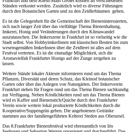
Frankfurt und dem Rhein-Main Gebiet können an verschiedenen
Ständen verkostet werden. Zusätzlich wird es diverse Führungen
durch den Botanischen Garten und zu den Zeidlerbäumen geben.
Es ist die Gelegenheit für die Gemeinschaft der Bieneninterssierten,
sich nach langer Zeit über das vielfältige Thema Bienenhaltung,
Imkerei, Honig und Veränderungen durch den Klimawandel
auszutauschen. Die Imkerszene in Frankfurt ist so vielseitig wie die
Stadt selbst. Von HobbyimkerInnen mit klassischen Beuten bis zum
wesensgemäßen ImkerInnen über die Zeidlerei ist alles auf dem
Festival vertreten. Es ist die einmalige Möglichkeit, sich die
Aromavielfalt Frankfurter Honigs auf der Zunge zergehen zu
lassen.
Weitere Stände lokaler Akteure informieren rund um das Thema
Pflanzen, Diversität und deren Schutz, das Kleinod botanischer
Garten oder über das Anlegen von Naturgärten. Der Imkerverein
Frankfurt stehen für Fragen rund um das Thema Bienen sachkundig
zur Verfügung. Neben Köstlichkeiten rund um das Thema Bienen
wird es Kaffee und Bienenstich/Quiche durch den Frankfurter
Verein sowie weitere lokal produzierte Köstlichkeiten durch die
Kooperative/Suppengrün geben. Die angebotenen Getränke
stammen aus der familiengeführten Kelterei Steden aus Oberursel.
Das 8.Frankfurter Bienenfestival wird ehrenamtlich von Iris
Seehusen und Sebastian Wernig organisiert und durchgeführt. Das